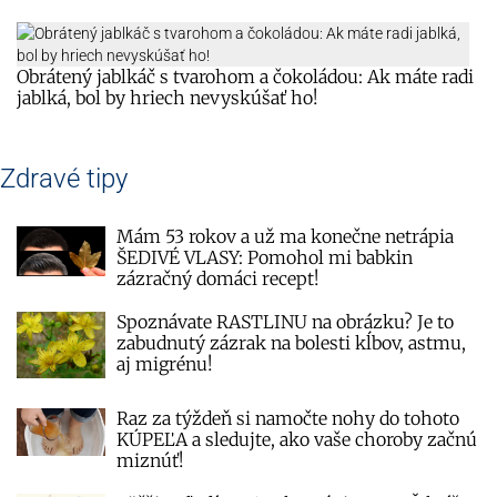
Obrátený jablkáč s tvarohom a čokoládou: Ak máte radi
jablká, bol by hriech nevyskúšať ho!
Zdravé tipy
Mám 53 rokov a už ma konečne netrápia
ŠEDIVÉ VLASY: Pomohol mi babkin
zázračný domáci recept!
Spoznávate RASTLINU na obrázku? Je to
zabudnutý zázrak na bolesti kĺbov, astmu,
aj migrénu!
Raz za týždeň si namočte nohy do tohoto
KÚPEĽA a sledujte, ako vaše choroby začnú
miznúť!