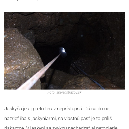
Foto: speleostrazov.sk
Jaskyňa je aj preto teraz neprístupná. Dá sa do nej
nazrieť iba s jaskyniarmi, na vlastnú päsť je to príliš
riskantné. V jaskyni sa zvyknú nachádzať aj netopierie,