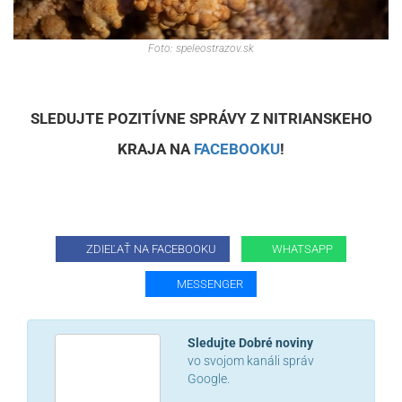
Foto: speleostrazov.sk
SLEDUJTE POZITÍVNE SPRÁVY Z NITRIANSKEHO
KRAJA NA
FACEBOOKU
!
ZDIEĽAŤ NA FACEBOOKU
WHATSAPP
MESSENGER
Sledujte Dobré noviny
vo svojom kanáli správ
Google.