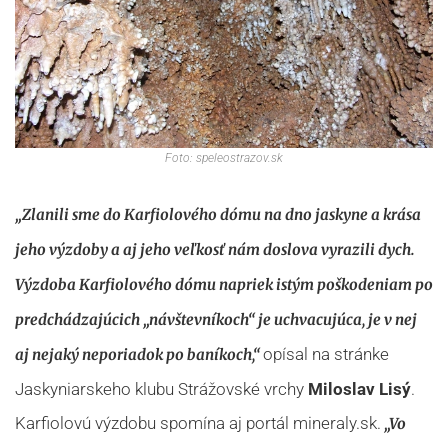
Foto: speleostrazov.sk
„Zlanili sme do Karfiolového dómu na dno jaskyne a krása
jeho výzdoby a aj jeho veľkosť nám doslova vyrazili dych.
Výzdoba Karfiolového dómu napriek istým poškodeniam po
predchádzajúcich „návštevníkoch“ je uchvacujúca, je v nej
opísal na stránke
aj nejaký neporiadok po baníkoch,“
Jaskyniarskeho klubu Strážovské vrchy
Miloslav Lisý
.
Karfiolovú výzdobu spomína aj portál mineraly.sk.
„Vo