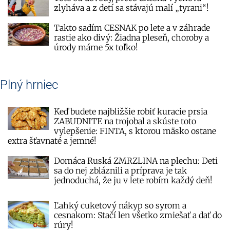
zlyháva a z detí sa stávajú malí „tyrani“!
Takto sadím CESNAK po lete a v záhrade
rastie ako divý: Žiadna pleseň, choroby a
úrody máme 5x toľko!
Plný hrniec
Keď budete najbližšie robiť kuracie prsia
ZABUDNITE na trojobal a skúste toto
vylepšenie: FINTA, s ktorou mäsko ostane
extra šťavnaté a jemné!
Domáca Ruská ZMRZLINA na plechu: Deti
sa do nej zbláznili a príprava je tak
jednoduchá, že ju v lete robím každý deň!
Ľahký cuketový nákyp so syrom a
cesnakom: Stačí len všetko zmiešať a dať do
rúry!