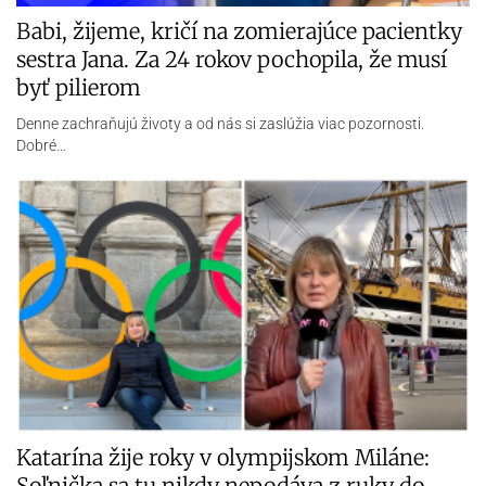
Babi, žijeme, kričí na zomierajúce pacientky
sestra Jana. Za 24 rokov pochopila, že musí
byť pilierom
Denne zachraňujú životy a od nás si zaslúžia viac pozornosti.
Dobré…
Katarína žije roky v olympijskom Miláne:
Soľnička sa tu nikdy nepodáva z ruky do