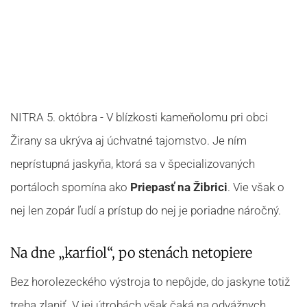
NITRA 5. októbra - V blízkosti kameňolomu pri obci
Žirany sa ukrýva aj úchvatné tajomstvo. Je ním
neprístupná jaskyňa, ktorá sa v špecializovaných
portáloch spomína ako
Priepasť na Žibrici
. Vie však o
nej len zopár ľudí a prístup do nej je poriadne náročný.
Na dne „karfiol“, po stenách netopiere
Bez horolezeckého výstroja to nepôjde, do jaskyne totiž
treba zlaniť. V jej útrobách však čaká na odvážnych