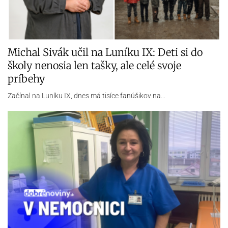
Michal Sivák učil na Luníku IX: Deti si do
školy nenosia len tašky, ale celé svoje
príbehy
Začínal na Luníku IX, dnes má tisíce fanúšikov na…