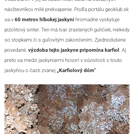
návštevníkov milé prekvapenie. Podľa portálu geoklub.sk
sa v
60 metrov hlbokej jaskyni
hromadne vyskytuje
pizolitový sinter. Ten má tvar zrastených guličiek, niekedy
so stopkami či s guľovitým zakončením. Zjednodušene
povedané,
výzdoba tejto jaskyne pripomína karfiol
. Aj
preto sa medzi jaskyniarmi hovorí v súvislosti s touto
jaskyňou o časti zvanej
„Karfiolový dóm“
.