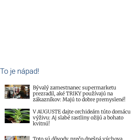
To je nápad!
Bývalý zamestnanec supermarketu
prezradil, aké TRIKY používajú na
zákazníkov: Majú to dobre premyslené!
V AUGUSTE dajte orchideám túto domácu
výživu: Aj slabé rastliny ožijú a bohato
kvitnú!
Toto sú dôvody, prečo dnešná výchova