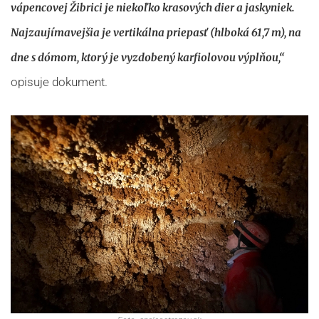
vápencovej Žibrici je niekoľko krasových dier a jaskyniek.
Najzaujímavejšia je vertikálna priepasť (hlboká 61,7 m), na
dne s dómom, ktorý je vyzdobený karfiolovou výplňou,“
opisuje dokument.