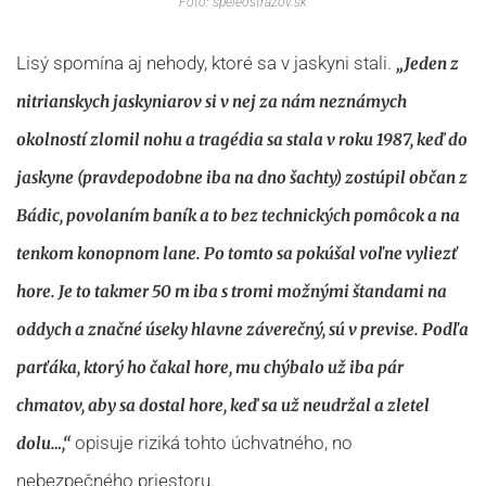
Foto: speleostrazov.sk
Lisý spomína aj nehody, ktoré sa v jaskyni stali.
„Jeden z
nitrianskych jaskyniarov si v nej za nám neznámych
okolností zlomil nohu a tragédia sa stala v roku 1987, keď do
jaskyne (pravdepodobne iba na dno šachty) zostúpil občan z
Bádic, povolaním baník a to bez technických pomôcok a na
tenkom konopnom lane. Po tomto sa pokúšal voľne vyliezť
hore. Je to takmer 50 m iba s tromi možnými štandami na
oddych a značné úseky hlavne záverečný, sú v previse. Podľa
parťáka, ktorý ho čakal hore, mu chýbalo už iba pár
chmatov, aby sa dostal hore, keď sa už neudržal a zletel
opisuje riziká tohto úchvatného, no
dolu…,“
nebezpečného priestoru.