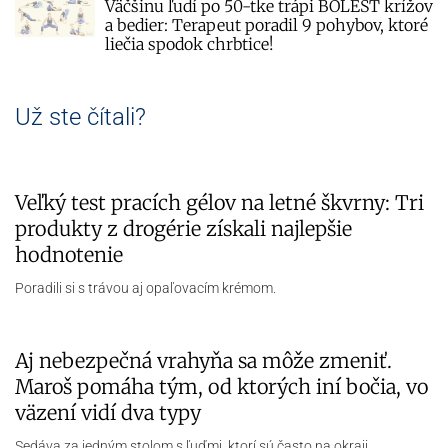
Väčšinu ľudí po 50-tke trápi BOLESŤ krížov
a bedier: Terapeut poradil 9 pohybov, ktoré
liečia spodok chrbtice!
Už ste čítali?
Veľký test pracích gélov na letné škvrny: Tri
produkty z drogérie získali najlepšie
hodnotenie
Poradili si s trávou aj opaľovacím krémom.
Aj nebezpečná vrahyňa sa môže zmeniť.
Maroš pomáha tým, od ktorých iní bočia, vo
väzení vidí dva typy
Sedáva za jedným stolom s ľuďmi, ktorí sú často na okraji