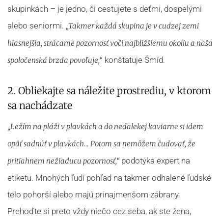
skupinkách – je jedno, či cestujete s deťmi, dospelými
alebo seniormi.
„Takmer každá skupina je v cudzej zemi
hlasnejšia, strácame pozornosť voči najbližšiemu okoliu a naša
konštatuje Šmíd.
spoločenská brzda povoľuje,“
2. Obliekajte sa náležite prostrediu, v ktorom
sa nachádzate
„Ležím na pláži v plavkách a do neďalekej kaviarne si idem
opäť sadnúť v plavkách… Potom sa nemôžem čudovať, že
podotýka expert na
pritiahnem nežiaducu pozornosť,“
etiketu. Mnohých ľudí pohľad na takmer odhalené ľudské
telo pohorší alebo majú prinajmenšom zábrany.
Prehoďte si preto vždy niečo cez seba, ak ste žena,