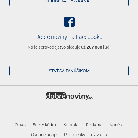
Osobné údaje
Podmienky používania
Nastavenie cookies
® a © 2012–2026 Dobré médiá Slovakia, s.r.o. Všetky práva
vyhradené. ISSN 1339-3332
Dobré noviny sú hrdým členom skupiny
Dobré médiá
.