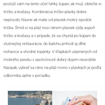
poslúži vám na tento účel ľahký župan, ak muž, oblečte si
tričko a kraťasy. Kombinácia tričko-plavky dobre
nepôsobí, hlavne ak máte od plaviek mokrý spodok
trička. Šmíd si na pláž nosí okrem plaviek vždy aspoň
tričko a kraťasy a v prípade, že sa chystá po kúpaní do
slušnejšej reštaurácie, do batohu prihodí aj dlhé
nohavice a vhodné topánky. V šľapkách ušpinených od
mokrého piesku v spoločnosti dobrý dojem neurobíte.
Naopak, vybrať sa ráno na pláž rovno v plavkách je podľa
odborníka úplne v poriadku.