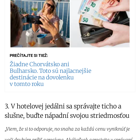
PREČÍTAJTE SI TIEŽ:
Žiadne Chorvátsko ani
Bulharsko. Toto sú najlacnejšie
destinácie na dovolenku
v tomto roku
3. V hotelovej jedálni sa správajte ticho a
slušne, buďte nápadní svojou striedmosťou
„Viem, že si to odporuje, no snaha za každú cenu vyniknúť je
voči druhým príliš agresívna. Akákoľvek agresivita v správaní