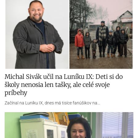
Babi, žijeme, kričí na zomierajúce pacientky
sestra Jana. Za 24 rokov pochopila, že musí
byť pilierom
Denne zachraňujú životy a od nás si zaslúžia viac pozornosti.
Dobré…