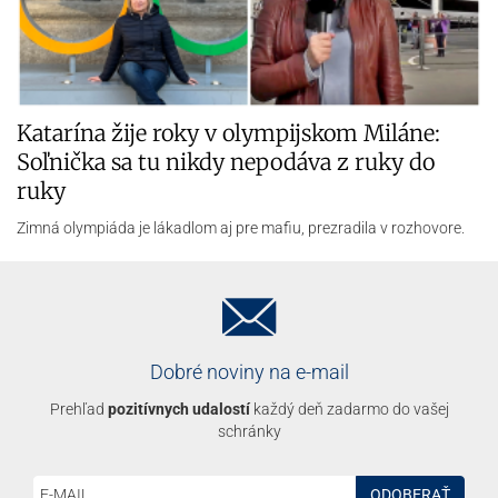
ODOBERAŤ
Dobré noviny na vašom webe
Vložte si na
web zadarmo
aktuálne spravodajstvo
ZÍSKAŤ HTML KÓD
RSS kanál Dobrých novín
Pridajte si aktuálne spravodajstvo do vašej
RSS čítačky