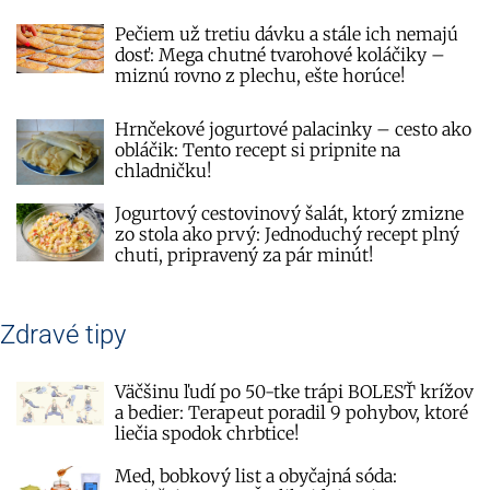
Pečiem už tretiu dávku a stále ich nemajú
dosť: Mega chutné tvarohové koláčiky –
miznú rovno z plechu, ešte horúce!
Hrnčekové jogurtové palacinky – cesto ako
obláčik: Tento recept si pripnite na
chladničku!
Jogurtový cestovinový šalát, ktorý zmizne
zo stola ako prvý: Jednoduchý recept plný
chuti, pripravený za pár minút!
Zdravé tipy
Väčšinu ľudí po 50-tke trápi BOLESŤ krížov
a bedier: Terapeut poradil 9 pohybov, ktoré
liečia spodok chrbtice!
Med, bobkový list a obyčajná sóda: