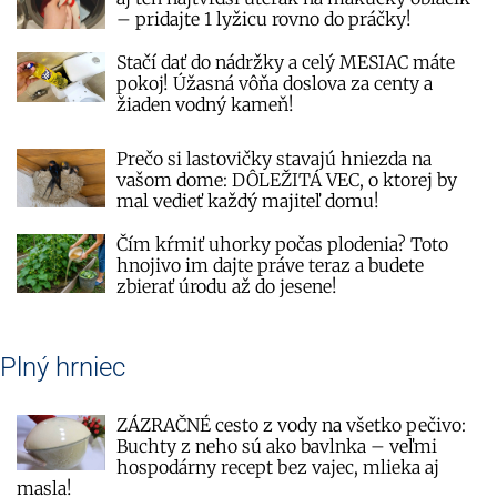
– pridajte 1 lyžicu rovno do práčky!
Stačí dať do nádržky a celý MESIAC máte
pokoj! Úžasná vôňa doslova za centy a
žiaden vodný kameň!
Prečo si lastovičky stavajú hniezda na
vašom dome: DÔLEŽITÁ VEC, o ktorej by
mal vedieť každý majiteľ domu!
Čím kŕmiť uhorky počas plodenia? Toto
hnojivo im dajte práve teraz a budete
zbierať úrodu až do jesene!
Plný hrniec
ZÁZRAČNÉ cesto z vody na všetko pečivo:
Buchty z neho sú ako bavlnka – veľmi
hospodárny recept bez vajec, mlieka aj
masla!