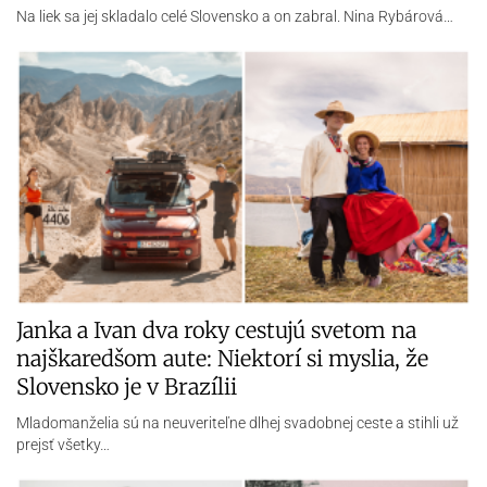
Michal Sivák učil na Luníku IX: Deti si do
školy nenosia len tašky, ale celé svoje
príbehy
Začínal na Luníku IX, dnes má tisíce fanúšikov na…