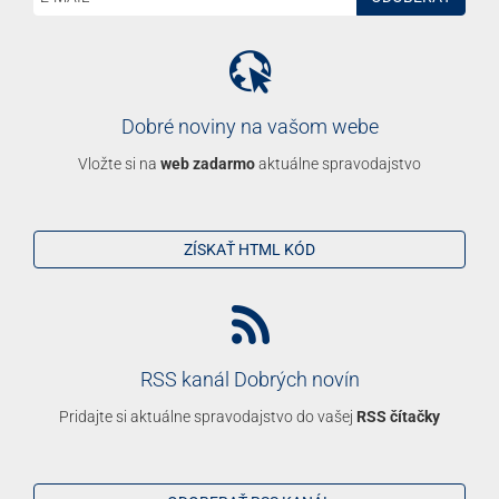
ODOBERAŤ RSS KANÁL
Dobré noviny na Facebooku
Naše spravodajstvo sleduje už
207 000
ľudí
STAŤ SA FANÚŠIKOM
O nás
Etický kódex
Kontakt
Reklama
Kariéra