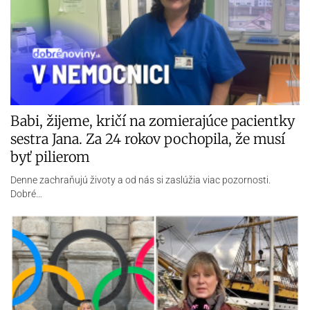
Katarína žije roky v olympijskom Miláne:
Soľnička sa tu nikdy nepodáva z ruky do
ruky
Zimná olympiáda je lákadlom aj pre mafiu, prezradila v rozhovore.
Dobré noviny na e-mail
Prehľad
pozitívnych udalostí
každý deň zadarmo do vašej
schránky