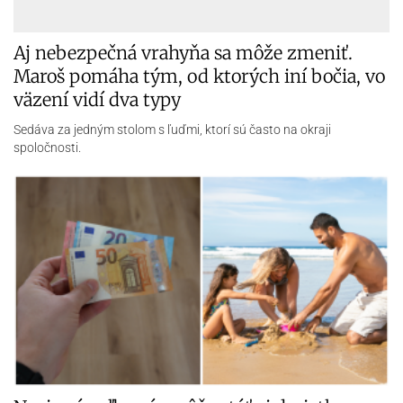
Nevinná voľba vás môže stáť aj desiatky eur.
Pozor na chybu, ktorú robia aj skúsení
cestovatelia
Turisti bývajú v zahraničí ľahkým terčom.
Nádory sa zmenšujú, no poisťovňa cúva.
Mamička Nina píše dcére denník, keby tu
raz pre ňu nebola