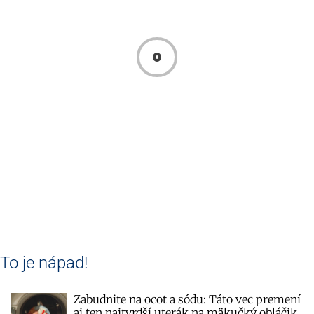
To je nápad!
Zabudnite na ocot a sódu: Táto vec premení
aj ten najtvrdší uterák na mäkučký obláčik