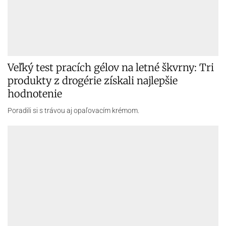
Poradili si s trávou aj opaľovacím krémom.
Aj nebezpečná vrahyňa sa môže zmeniť.
Maroš pomáha tým, od ktorých iní bočia, vo
väzení vidí dva typy
Sedáva za jedným stolom s ľuďmi, ktorí sú často na okraji
spoločnosti.