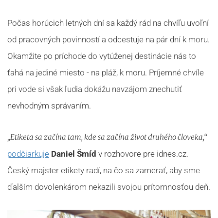
Počas horúcich letných dní sa každý rád na chvíľu uvoľní
od pracovných povinností a odcestuje na pár dní k moru.
Okamžite po príchode do vytúženej destinácie nás to
ťahá na jediné miesto - na pláž, k moru. Príjemné chvíle
pri vode si však ľudia dokážu navzájom znechutiť
nevhodným správaním.
„Etiketa sa začína tam, kde sa začína život druhého človeka,“
podčiarkuje
Daniel Šmíd
v rozhovore pre idnes.cz.
Český majster etikety radí, na čo sa zamerať, aby sme
ďalším dovolenkárom nekazili svojou prítomnosťou deň.