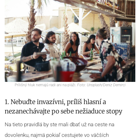
Prílišný hluk nemajú radi ani na pláži.
Foto: Unsplash/Deniz Demirci
1. Nebuďte invazívni, príliš hlasní a
nezanechávajte po sebe nežiaduce stopy
Na tieto pravidlá by ste mali dbať už na ceste na
dovolenku, najmä pokiaľ cestujete vo väčších