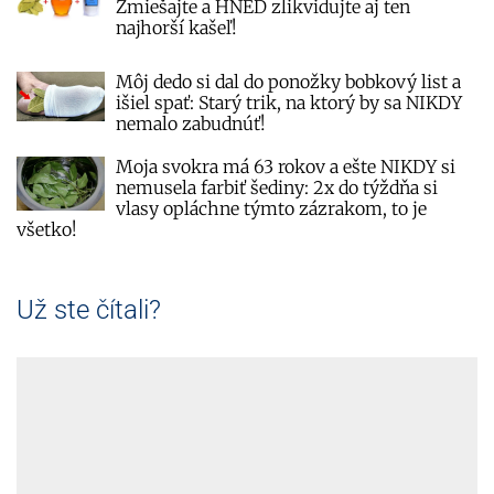
Zmiešajte a HNEĎ zlikvidujte aj ten
najhorší kašeľ!
Môj dedo si dal do ponožky bobkový list a
išiel spať: Starý trik, na ktorý by sa NIKDY
nemalo zabudnúť!
Moja svokra má 63 rokov a ešte NIKDY si
nemusela farbiť šediny: 2x do týždňa si
vlasy opláchne týmto zázrakom, to je
všetko!
Už ste čítali?
Veľký test pracích gélov na letné škvrny: Tri
produkty z drogérie získali najlepšie
hodnotenie