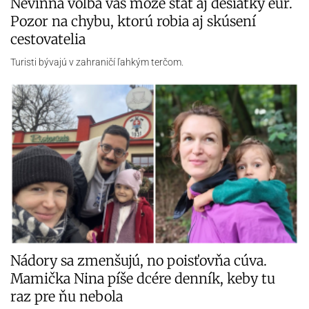
Na liek sa jej skladalo celé Slovensko a on zabral. Nina Rybárová…
Janka a Ivan dva roky cestujú svetom na
najškaredšom aute: Niektorí si myslia, že
Slovensko je v Brazílii
Mladomanželia sú na neuveriteľne dlhej svadobnej ceste a stihli už
prejsť všetky…